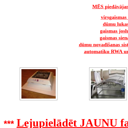
MĒS piedāvāja
virsgaismas 
dūmu luka
gaismas josl
gaismas sien
dūmu novadīšanas si
automatiku RWA 
Lejupielādēt JAUNU f
***