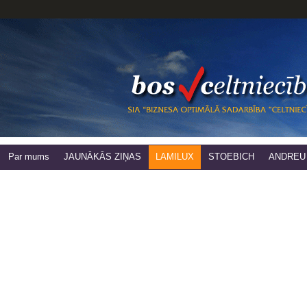
Par mums
JAUNĀKĀS ZIŅAS
LAMILUX
STOEBICH
ANDREU