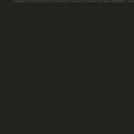
Copyright © 2010-2012 Bos Celtniecība. Dizains un izstrāde Staņislavs Dmitrijevs - izv