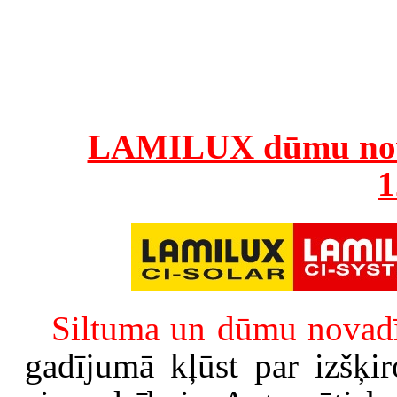
LAMILUX dūmu nov
1
Siltuma un dūmu novad
gadījumā kļūst par izšķi