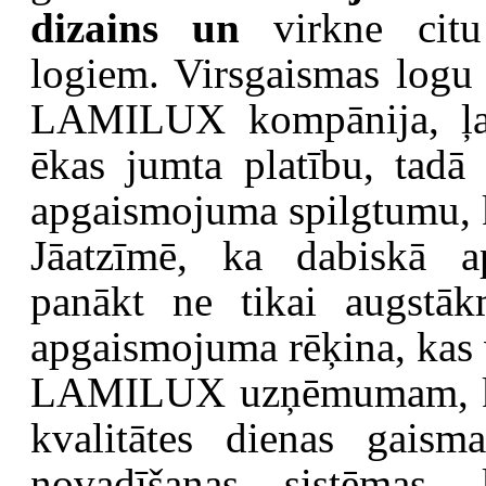
dizains un
virkne cit
logiem. Virsgaismas logu
LAMILUX kompānija, ļau
ēkas jumta platību, tadā 
apgaismojuma spilgtumu, k
Jāatzīmē, ka dabiskā a
panākt ne tikai augstāk
apgaismojuma rēķina, kas 
LAMILUX uzņēmumam, kurš
kvalitātes dienas gais
novadīšanas sistēmas, 