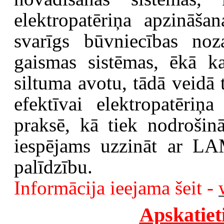
elektropatēriņa apzināša
svarīgs būvniecības noza
gaismas sistēmas, ēkā ka
siltuma avotu, tādā veidā t
efektīvai elektropatēriņ
praksē, kā tiek nodrošin
iespējams uzzināt ar L
palīdzību.
Informācija ieejama šeit -
Apskatiet