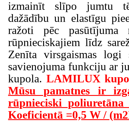
izmainīt slīpo jumtu 
dažādību un elastīgu piee
ražoti pēc pasūtījuma r
rūpnieciskajiem līdz sare
Zenīta virsgaismas logi
savienojuma funkciju ar j
kupola.
LAMILUX kupo
Mūsu pamatnes ir izg
rūpnieciski poliuretāna
Koeficientā =0,5 W / (m2