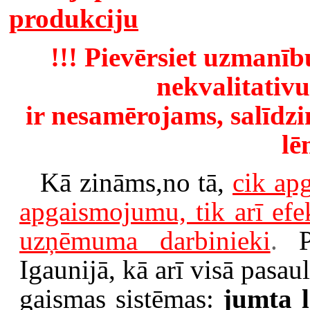
produkciju
!!! Pievērsiet uzmanīb
nekvalitativ
ir nesamērojams, salīdzin
lē
Kā zināms,no tā,
cik apg
apgaismojumu, tik arī efek
uzņēmuma darbinieki
.
Igaunijā, kā arī visā pasaul
gaismas sistēmas:
jumta l