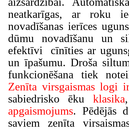
aizsardzībai. Automātis
neatkarīgas, ar roku 
novadīšanas ierīces ugun
dūmu novadīšanu un sil
efektīvi cīnīties ar ugun
un īpašumu. Droša siltu
funkcionēšana tiek note
Zenīta virsgaismas logi i
sabiedrisko ēku
klasika
apgaismojums
. Pēdējās 
saviem zenīta virsaisma