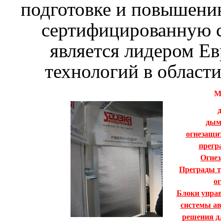
подготовке и повышени
сертифицированную с
является лидером Е
технологий в област
М
дым
огнезащи
прегр
Огнез
Преграды т
о
Блоки упра
системы ав
решения д