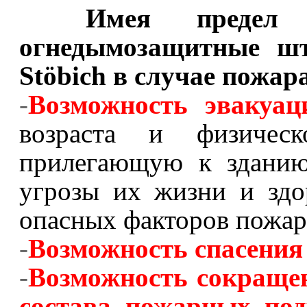
Имея предел 
огнедымозащитные ш
St
ö
bich
в случае пожар
-
Возможность эвакуац
возраста и физичес
прилегающую к зданию
угрозы их жизни и здо
опасных факторов пожар
-
Возможность спасения
-
Возможность сокращен
состава пожарных под