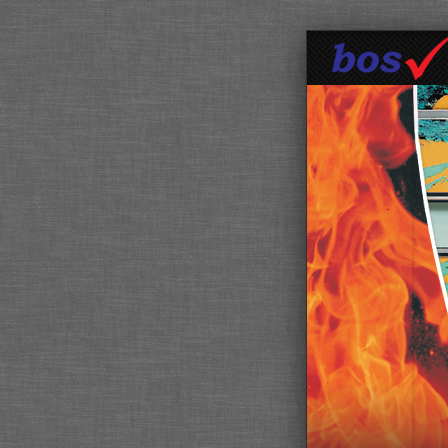
STÖBICH
UGUNS
AIZSARDZĪBAS
AIZKARI