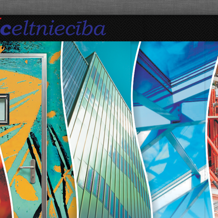
ANDREU
BOS GRUPA
LAMILUX
UGUNSDROŠĀS
РАБОТАЕМ
VIRSGAISMAS
LOGI
IEEJAS
СТРОИТЕЛЬ
DŪMU
LUKAS
DAUDZJOMAS
РЫНКЕ ЛАТ
DŪMU
DURVIS
С 2002 ГО
IZVADIŠANAS