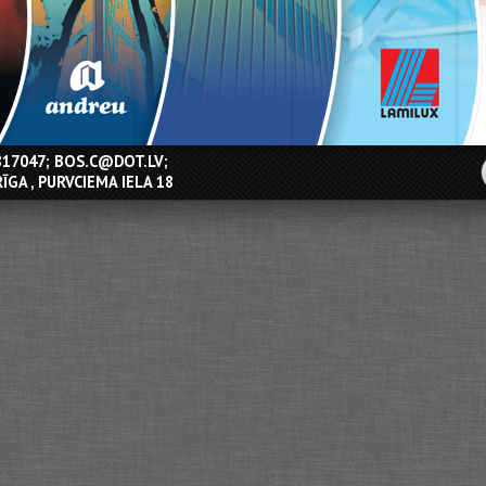
SISTĒMAS
817047;
BOS.C@DOT.LV
;
RĪGA , PURVCIEMA IELA 18